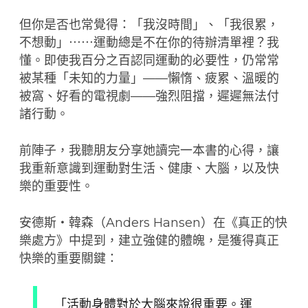
但你是否也常覺得：「我沒時間」、「我很累，
不想動」⋯⋯運動總是不在你的待辦清單裡？我
懂。即使我百分之百認同運動的必要性，仍常常
被某種「未知的力量」——懶惰、疲累、溫暖的
被窩、好看的電視劇——強烈阻擋，遲遲無法付
諸行動。
前陣子，我聽朋友分享她讀完一本書的心得，讓
我重新意識到運動對生活、健康、大腦，以及快
樂的重要性。
安德斯・韓森（Anders Hansen）在《真正的快
樂處方》中提到，建立強健的體魄，是獲得真正
快樂的重要關鍵：
「活動身體對於大腦來說很重要。運