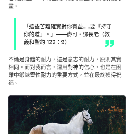
盡。
「這些苦難確實對你有益……要『持守
你的道』。」——麥可・鄧長老（教
義和聖約 122：9）
不論是身體的耐力，還是意志的耐力，原則其實
相同。而對我而言，運用
對神的信心
，也是在困
難中鍛鍊
靈性耐力
的重要方式，並在最終獲得祝
福。