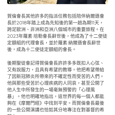
賀倫會長其他許多的指派任務包括陪伴納爾遜會
長於2018年踏上成為先知後的第一趟為期11天，
跨足歐洲、非洲和亞洲八個城市的重要旅程。在
2023年羅素·培勒會長辭世後，他成為了十二使徒
定額組的代理會長，並於羅素·納爾遜會長辭世
後，成為十二使徒定額組的會長。
後期聖徒會記得賀倫會長許許多多既扣人心弦、
又有說服力，且具有希望的教導。他把希望帶給
了因新冠肺炎所帶來的不確定性而受苦的人們。
他與那些受苦於心理疾病的人同哀，甚至公開了
他人生中所發生的一場毫無預警的「心理風
暴」。他也明確地指出，這世界的每一個人都能
夠在《摩爾門經》中找到平安。而賀倫會長最後
的一些公開演講也恰如其分地專注在對基督的希