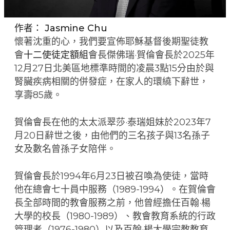
作者：
Jasmine Chu
懷著沈重的心，我們要宣佈耶穌基督後期聖徒教
會
十二使徒定額組
會長傑佛瑞·賀倫會長於2025年
12月27日北美區地標準時間的凌晨3點15分由於與
腎臟疾病相關的併發症，在家人的環繞下辭世，
享壽85歲。
賀倫會長在他的太太派翠莎·泰瑞姐妹於2023年7
月20日辭世之後，由他們的三名孩子與13名孫子
女及數名曾孫子女陪伴。
賀倫會長於1994年6月23日被召喚為使徒，當時
他在總會七十員中服務（1989-1994）。在賀倫會
長全部時間的教會服務之前，他曾經擔任百翰·楊
大學的校長（1980-1989）、教會教育系統的行政
管理者（1976-1980）以及百翰·楊大學宗教教育