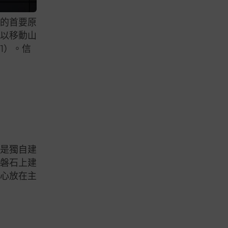
仰的首要原
可以移動山
1）。信
或是獨自建
「磐石上建
信心放在主