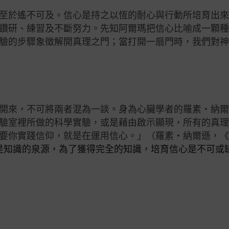
至於遙不可及。信心是持之以恆的耐心與行動所培育出
鑽研、練習及不斷努力。先知阿爾瑪把信心比喻成一顆
驗的步驟象徵解開真理之門；當打開一扇門時，我們對
開來，不可將兩者混為一談。身為心臟學者的羅素‧納
驗室裡所做的科學實驗，或是藉由啟示顯現，所有的真
要你實踐信仰，就是在運用信心。」（羅素‧納爾遜，
是知識的泉源，為了獲得完全的知識，培育信心是不可或