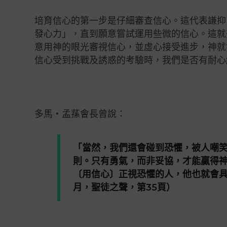
培育信心的第一步是仔細審查信心。這代表謙抑
發心力」，直到願意嘗試運用些微的信心。這就是
意用神的眼光審視信心，並虛心接受進步，神就
信心受到挑戰及誘惑的考驗時，我們是否有耐心
多馬・孟蓀會長曾說：
「當然，我們還會碰到恐懼，被人嘲
則。只有勇氣，而非妥協，才能贏得
〔用信心〕正視恐懼的人，他也就會具
月，聖徒之聲，第35頁）