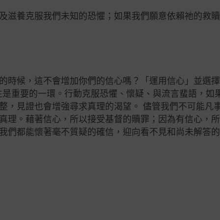
及滋養克服我們未知的恐懼；如果我們願意依賴祂的救
的時候，這不會增加你們的信心嗎？「運用信心」並選
悟性是重要的一環。行動克服恐懼、懷疑、與流言蜚語，如
整，見證也會增強尋求真理的渴望。 儘管我們不可能凡
真理。藉著信心，所以接受基督的贖罪；因為有信心，
我們都能懷著毫不質疑的確信，迎向看不見和尚未解答