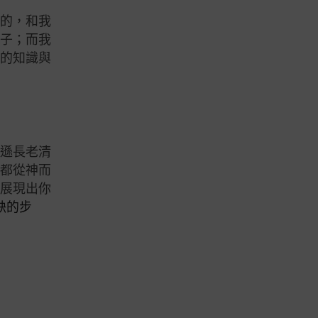
來的，和我
種子；而我
神的知識與
爾遜長老清
理都從神而
《展現出你
缺的步