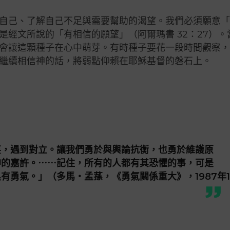
自己、了解自己不足與需要幫助的渴望。我們必須願意
經文所說的「有相信的願望」（阿爾瑪書 32：27）。
會讓這顆種子在心中萌芽。有時種子要花一段時間觀察
繼續相信神的話，將弱點仰賴在耶穌基督的磐石上。
笑，遇到對立。讓我們勇於與輿論抗衡，也勇於維護原
神的嘉許。⋯⋯記住，所有的人都有其恐懼的事，可是
有勇氣。」（多馬・孟蓀，《勇氣關係重大》，1987年