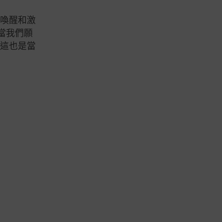
「喚醒和激
當我們願
，這也是當
1