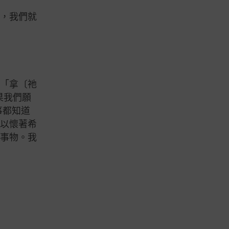
贖，我們就
擇「拿〔祂
果我們願
事都知道
所以懷著希
的事物。我