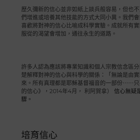
歷久彌新的信心並非如紙上談兵般容易，但也不
們增進或培養其他技能的方式大同小異。我們會
喜歡將對神的信心比喻成科學實驗。成就所有實
服從的渴望會增加，通往永生的道路。
許多人認為應該將專業知識和個人宗教信念區分
楚解釋對神的信心與科學的關係：「無論是由實
來。所有真理都是耶穌基督福音的一部份⋯⋯只
的信心》，2014年4月， 利阿賀拿）
信心無疑
驟。
培育信心