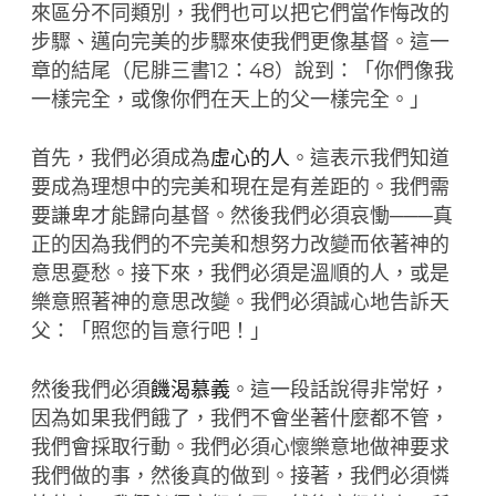
來區分不同類別，我們也可以把它們當作悔改的
步驟、邁向完美的步驟來使我們更像基督。這一
章的結尾（尼腓三書12：48）說到：「你們像我
一樣完全，或像你們在天上的父一樣完全。」
首先，我們必須成為
虛心的人
。這表示我們知道
要成為理想中的完美和現在是有差距的。我們需
要謙卑才能歸向基督。然後我們必須哀慟───真
正的因為我們的不完美和想努力改變而依著神的
意思憂愁。接下來，我們必須是溫順的人，或是
樂意照著神的意思改變。我們必須誠心地告訴天
父：「照您的旨意行吧！」
然後我們必須
饑渴慕義
。這一段話說得非常好，
因為如果我們餓了，我們不會坐著什麼都不管，
我們會採取行動。我們必須心懷樂意地做神要求
我們做的事，然後真的做到。接著，我們必須憐