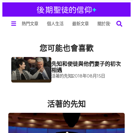
熱門文章
個人生活
最新文章
關於我們
您可能也會喜歡
必
先知和使徒與他們妻子的初次
相遇
活著的先知
2018年08月15日
活著的先知